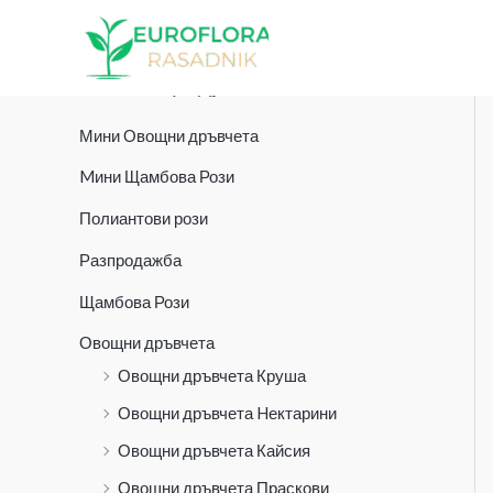
Skip
to
content
Всички продукти
Мини Овощни дръвчета
Mини Щамбова Рози
Полиантови рози
Разпродажба
Щамбова Рози
Овощни дръвчета
Овощни дръвчета Круша
Овощни дръвчета Hектарини
Овощни дръвчета Кайсия
Овощни дръвчета Праскови