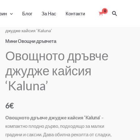
Search
зин
Блог
За Нас
Контакти
количество
Начало
/
Мини Овощни дръвчета
/ Овощното дръвче
джудже кайсия ‘Kaluna’
за
Овощното
Мини Овощни дръвчета
дръвче
Овощното дръвче
джудже
кайсия
джудже кайсия
'Kaluna'
‘Kaluna’
6
€
Овощното дръвче джудже кайсия ‘Kaluna’
–
компактно плодно дърво, подходящо за малки
градини и саксии. Дава обилна реколта от сладки,