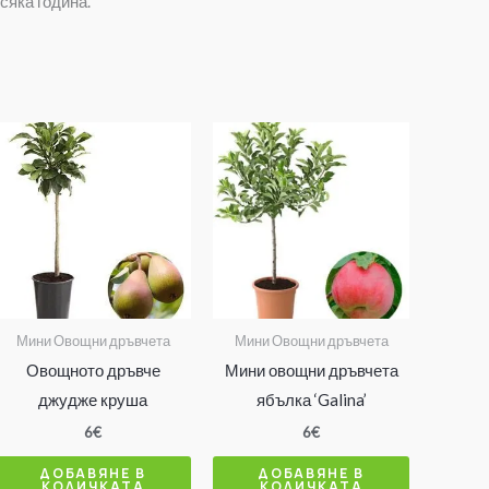
сяка година.
Мини Овощни дръвчета
Мини Овощни дръвчета
Овощното дръвче
Мини овощни дръвчета
джудже круша
ябълка ‘Galina’
6
€
6
€
ДОБАВЯНЕ В
ДОБАВЯНЕ В
КОЛИЧКАТА
КОЛИЧКАТА