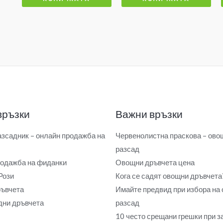
връзки
Важни връзки
зсадник – онлайн продажба на
Червенолистна праскова – ово
разсад
одажба на фиданки
Овощни дръвчета цена
Рози
Кога се садят овощни дръвчета
ъвчета
Имайте предвид при избора на
ни дръвчета
разсад
10 често срещани грешки при 