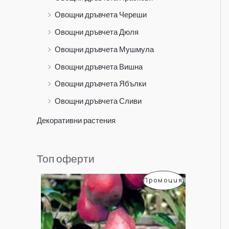
Овощни дръвчета Череши
Овощни дръвчета Дюля
Овощни дръвчета Мушмула
Овощни дръвчета Вишна
Овощни дръвчета Ябълки
Овощни дръвчета Сливи
Декоративни растения
Топ оферти
O
Т
П
Промоция
r
е
i
к
Р
g
у
i
щ
О
n
а