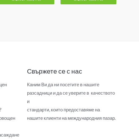
Свържете се с нас
щен
Каним Ви да ни посетите в нашите
разсадници и да се уверите в качеството
и
?
стандарти, които предоставяме на
 овощен
нашите клиенти на международния пазар.
засаждане