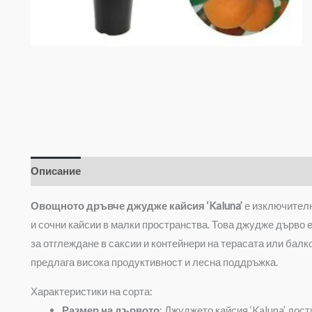
Описание
Допълнителна информация
Овощното дръвче джудже кайсия ‘Kaluna’
е изключителн
и сочни кайсии в малки пространства. Това джудже дърво е
за отглеждане в саксии и контейнери на терасата или балк
предлага висока продуктивност и лесна поддръжка.
Характеристики на сорта:
Размер на дървото
: Джуджето кайсия ‘Kaluna’ дости