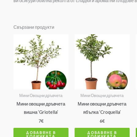
ви осигури обилна реколта от сладки и ароматни плодове в
Свързани продукти
Мини Овощни дръвчета
Мини Овощни дръвчета
Мини овощни дръвчета
Мини овощни дръвчета
вишна ‘Griotella’
ябълка ‘Croquella’
7
€
6
€
ДОБАВЯНЕ В
ДОБАВЯНЕ В
КОЛИЧКАТА
КОЛИЧКАТА