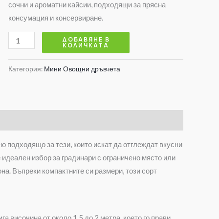
сочни и ароматни кайсии, подходящи за прясна
консумация и консервиране.
ДОБАВЯНЕ В
КОЛИЧКАТА
Категория:
Мини Овощни дръвчета
о подходящо за тези, които искат да отглеждат вкусни
 идеален избор за градинари с ограничено място или
она. Въпреки компактните си размери, този сорт
га височина от около 1,5 до 2 метра, което го прави