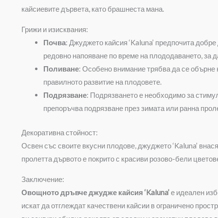
кайсиевите дървета, като брашнеста мана.
Грижи и изисквания:
Почва
: Джуджето кайсия ‘Kaluna’ предпочита добре
редовно напояване по време на плододаването, за д
Поливане
: Особено внимание трябва да се обърне 
правилното развитие на плодовете.
Подрязване
: Подрязването е необходимо за стимул
препоръчва подрязване през зимата или ранна проле
Декоративна стойност:
Освен със своите вкусни плодове, джуджето ‘Kaluna’ внася
пролетта дървото е покрито с красиви розово-бели цветов
Заключение:
Овощното дръвче джудже кайсия ‘Kaluna’
е идеален изб
искат да отглеждат качествени кайсии в ограничено прост