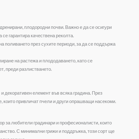
 дренирани, плодородни почви. Важно е да се осигури
а се гарантира качествена реколта.
на поливането през сухите периоди, за да се поддържа
иране на растежа и плододаването, като се
т, преди разлистването.
 и декоративен елемент във всяка градина. През
е, които привличат пчели и други опрашващи насекоми.
ор за любители градинари и професионалисти, които
ранство. С минимални грижи и поддръжка, този сорт ще