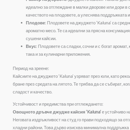
идеално за отглеждане в малки дворове или дори в 
качеството на плодовете, а улеснява поддръжката и
Плодове
: Плодовете на джуджето ‘Kaluna’ са средн
ароматно месо. Те са идеални за прясна консумация,
сушени кайсии.
Вкус
: Плодовете са сладки, сочни и с богат аромат,
така и за кулинарни приложения.
Период на зреене:
Кайсиите на джуджето ‘Kaluna’ узряват през юли, като реко
бране през средата на лятото. Те трябва да се събират, ко
сладост и качество.
Устойчивост и предимства при отглеждането:
Овощното дръвче джудже кайсия ‘Kaluna’
е устойчиво н
Неговата издръжливост на студ го прави подходящо за отг
хладни райони. Това дърво изисква минимална поддръжка 