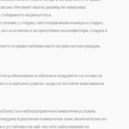
саксии. Неговият малък размер не намалява
 събирането на реколтата.
о големи, с гладка, светлооранжева кожица и сладко,
 но са отлични и за приготвяне на конфитюри, сладка и
 което ги прави любими както за прясна консумация,
лтата обикновено е обилна и плодовете са готови за
гато са напълно узрели, за да се постигне максимална
а болести и неблагоприятни климатични условия.
леждане в различни климатични зони, включително по-
и е устойчиво на най-честите заболявания по