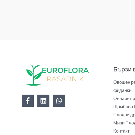
Бързи 
Овощен ра
фиданки
Онлайн пр
Щамбова 
Плодни др
Мини Плод
Контакт