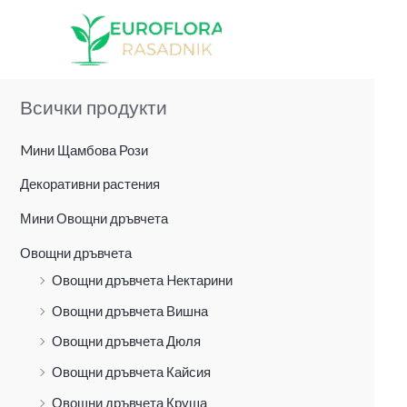
Skip
to
content
Всички продукти
Mини Щамбова Рози
Декоративни растения
Мини Овощни дръвчета
Овощни дръвчета
Овощни дръвчета Hектарини
Овощни дръвчета Вишна
Овощни дръвчета Дюля
Овощни дръвчета Кайсия
Овощни дръвчета Круша