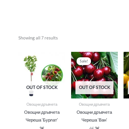
Showing all 7 results
Original
Текущата
price
цена
Sale!
was:
е:
4€.
3€.
OUT OF STOCK
OUT OF STOCK
Овощни дръвчета
Овощни дръвчета
Овощни дръвчета
Овощни дръвчета
Череша ‘Бурлат’
Череша ‘Ван’
3
€
4
€
3
€