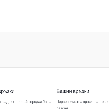
връзки
Важни връзки
зсадник – онлайн продажба на
Червенолистна праскова – ово
разсад