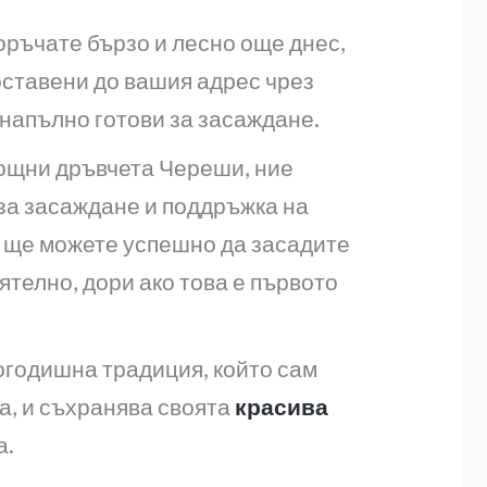
ръчате бързо и лесно още днес,
оставени до вашия адрес чрез
 напълно готови за засаждане.
ощни дръвчета Череши, ние
за засаждане и поддръжка на
щ ще можете успешно да засадите
телно, дори ако това е първото
огодишна традиция, който сам
а, и съхранява своята
красива
а.