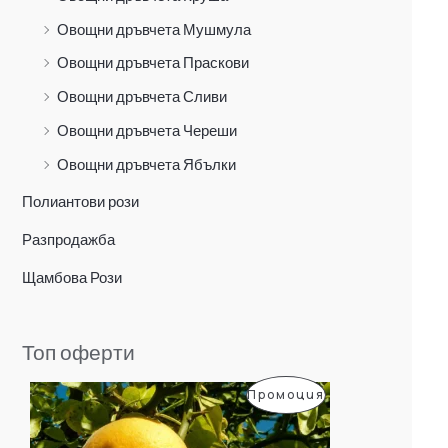
Овощни дръвчета Мушмула
Овощни дръвчета Праскови
Овощни дръвчета Сливи
Овощни дръвчета Череши
Овощни дръвчета Ябълки
Полиантови рози
Разпродажба
Щамбова Рози
Топ оферти
O
Т
П
Промоция
r
е
i
к
Р
g
у