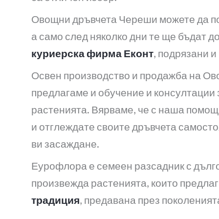
Овощни дръвчета Череши можете да по
а само след няколко дни те ще бъдат д
куриерска фирма Еконт
, подрязани и
Освен производство и продажба на Ов
предлагаме и обучение и консултации 
растенията. Вярваме, че с наша помо
и отглеждате своите дръвчета самостоя
ви засаждане.
Еурофлора е семеен разсадник с дълг
произвежда растенията, които предлаг
традиция
, предавана през поколеният