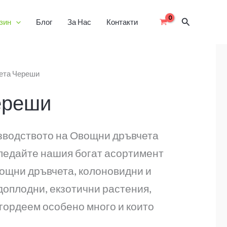
Search
зин
Блог
За Нас
Контакти
ета Череши
ереши
изводството на Овощни дръвчета
гледайте нашия богат асортимент
вощни дръвчета, колоновидни и
одоплодни, екзотични растения,
е гордеем особено много и които