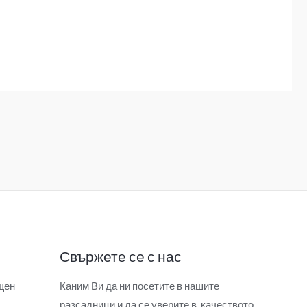
Свържете се с нас
щен
Каним Ви да ни посетите в нашите
разсадници и да се уверите в качеството