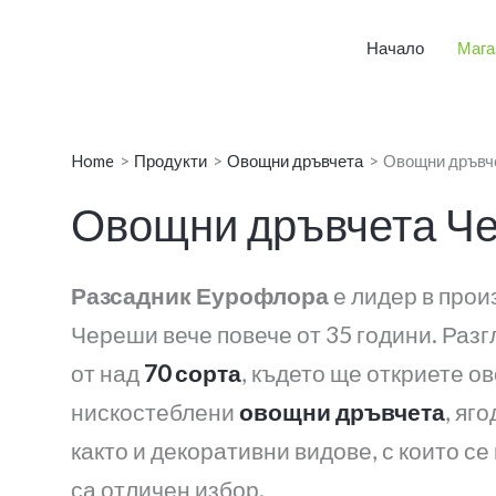
Начало
Мага
Home
Продукти
Овощни дръвчета
Овощни дръвч
Овощни дръвчета Ч
Разсадник Еурофлора
е лидер в про
Череши вече повече от 35 години. Раз
от над
70 сорта
, където ще откриете о
нискостеблени
овощни дръвчета
, яг
както и декоративни видове, с които с
са отличен избор.