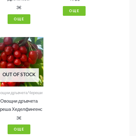
3
€
ОЩЕ
ОЩЕ
OUT OF STOCK
ощни дръвчета Череши
Овощни дръвчета
ереша Хеделфингенс
3
€
ОЩЕ