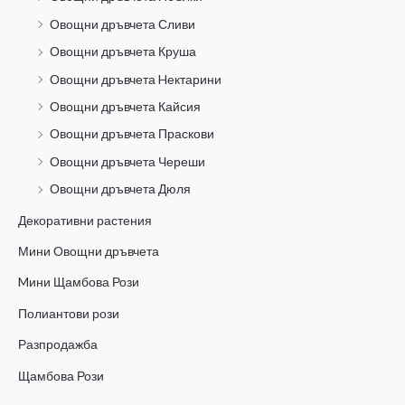
Овощни дръвчета Сливи
Овощни дръвчета Круша
Овощни дръвчета Hектарини
Овощни дръвчета Кайсия
Овощни дръвчета Праскови
Овощни дръвчета Череши
Овощни дръвчета Дюля
Декоративни растения
Мини Овощни дръвчета
Mини Щамбова Рози
Полиантови рози
Разпродажба
Щамбова Рози