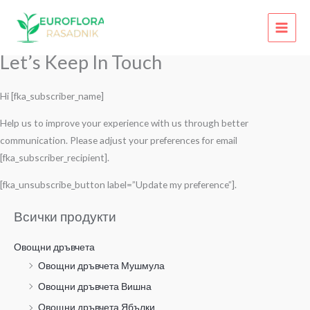
Home
Let’s Keep In Touch
Skip
to
content
Let’s Keep In Touch
Hi [fka_subscriber_name]
Help us to improve your experience with us through better
communication. Please adjust your preferences for email
[fka_subscriber_recipient].
[fka_unsubscribe_button label=”Update my preference”].
Всички продукти
Овощни дръвчета
Овощни дръвчета Мушмула
Овощни дръвчета Вишна
Овощни дръвчета Ябълки