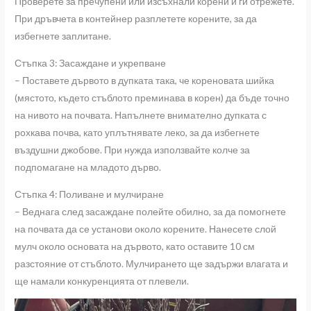
Проверете за пречупени или изсъхнали корени и ги отрежете.
При дръвчета в контейнер разплетете корените, за да
избегнете заплитане.
Стъпка 3: Засаждане и укрепване
– Поставете дървото в дупката така, че кореновата шийка
(мястото, където стъблото преминава в корен) да бъде точно
на нивото на почвата. Напълнете внимателно дупката с
рохкава почва, като уплътнявате леко, за да избегнете
въздушни джобове. При нужда използвайте колче за
подпомагане на младото дърво.
Стъпка 4: Поливане и мулчиране
– Веднага след засаждане полейте обилно, за да помогнете
на почвата да се установи около корените. Нанесете слой
мулч около основата на дървото, като оставите 10 см
разстояние от стъблото. Мулчирането ще задържи влагата и
ще намали конкуренцията от плевели.