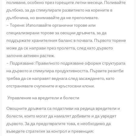
поливане, особено през горещите летни месеци. Поливайте
дълбоко, за да стимулирате развитието на корените в
дълбочина, но внимавайте да не преполивате.
– Торене: Използвайте органични торове или
специализирани торове за овощни дръвчета, за да
поддържате хранителния баланс в почвата. Първото торене
може да се направи през пролетта, след като дървото
започне активен растеж.
– Подрязване: Правилното подрязване оформя структурата
на дървото и стимулира продуктивността. Първите резитби
трябва да се направят веднага след засаждането, като
отстранявате счупените и кръстосани клони.
Управление на вредители и болести
Овощните дръвчета са податливи на редица вредители и
болести, които могат да намалят добивите и да увредят
дървото. За да предотвратите това, е необходимо да
въведете стратегия за контрол и превенция: