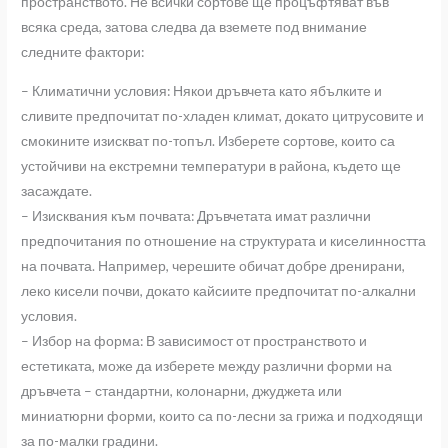
пространството. Не всички сортове ще процъфтяват във
всяка среда, затова следва да вземете под внимание
следните фактори:
– Климатични условия: Някои дръвчета като ябълките и
сливите предпочитат по-хладен климат, докато цитрусовите и
смокините изискват по-топъл. Изберете сортове, които са
устойчиви на екстремни температури в района, където ще
засаждате.
– Изисквания към почвата: Дръвчетата имат различни
предпочитания по отношение на структурата и киселинността
на почвата. Например, черешите обичат добре дренирани,
леко кисели почви, докато кайсиите предпочитат по-алкални
условия.
– Избор на форма: В зависимост от пространството и
естетиката, може да изберете между различни форми на
дръвчета – стандартни, колонарни, джуджета или
миниатюрни форми, които са по-лесни за грижа и подходящи
за по-малки градини.