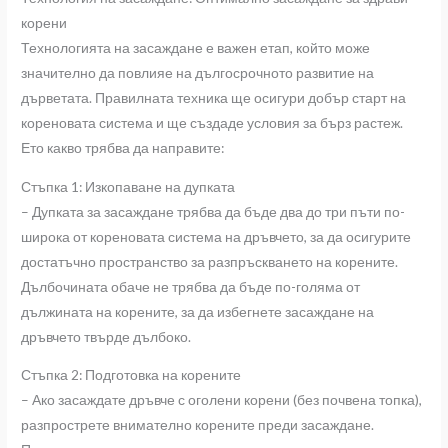
корени
Технологията на засаждане е важен етап, който може
значително да повлияе на дългосрочното развитие на
дърветата. Правилната техника ще осигури добър старт на
кореновата система и ще създаде условия за бърз растеж.
Ето какво трябва да направите:
Стъпка 1: Изкопаване на дупката
– Дупката за засаждане трябва да бъде два до три пъти по-
широка от кореновата система на дръвчето, за да осигурите
достатъчно пространство за разпръскването на корените.
Дълбочината обаче не трябва да бъде по-голяма от
дължината на корените, за да избегнете засаждане на
дръвчето твърде дълбоко.
Стъпка 2: Подготовка на корените
– Ако засаждате дръвче с оголени корени (без почвена топка),
разпрострете внимателно корените преди засаждане.