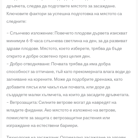
дръвчета, следва да подготвите мястото за засаждане.
Ключовите фактори за успешна подготовка на мястото са
следните:
– Слънчево изложение: Повечето плодови дървета изискват
минимум 6-8 часа слънчева светлина на ден, за да развиват
здрави плодове. Мястото, което изберете, трябва да бъде
открито и добре осветено през целия ден.
– Добро отводняване: Почвата трябва да има добра
способност за оттичане, тъй като прекомерната влага води до
загниване на корените. Може да подобрите дренажа, като
добавите пясък или чакъл към почвата, или дори да
създадете малки хълмчета, на които да засадите дръвчетата.
– Ветрозащита: Силните ветрове могат да навредят на
младите фиданки. Ако мястото е изложено на ветрове,
помислете за защита с ветрозащитни растения или
изграждане на естествени бариери.
Технология на засаждане: Оптимално засаждане за здрави