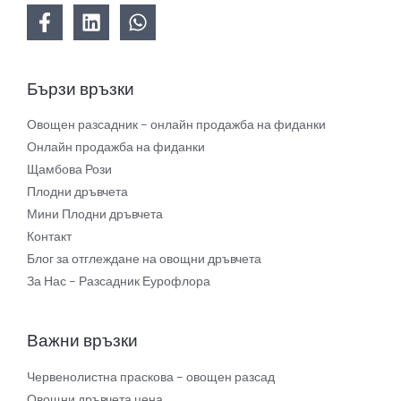
Бързи връзки
Овощен разсадник – онлайн продажба на фиданки
Онлайн продажба на фиданки
Щамбова Рози
Плодни дръвчета
Мини Плодни дръвчета
Контакт
Блог за отглеждане на овощни дръвчета
За Нас – Разсадник Еурофлора
Важни връзки
Червенолистна праскова – овощен разсад
Овощни дръвчета цена