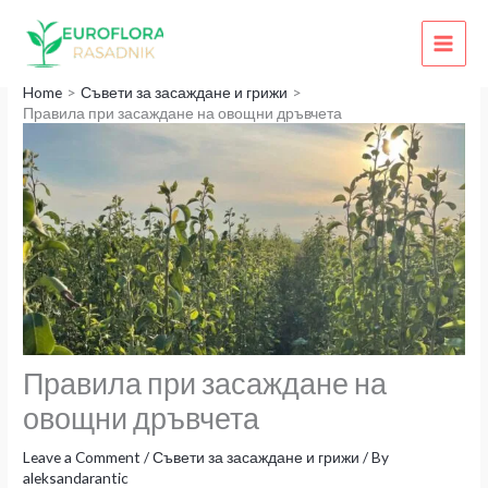
Skip
to
content
Home
Съвети за засаждане и грижи
Правила при засаждане на овощни дръвчета
Правила при засаждане на
овощни дръвчета
Leave a Comment
/
Съвети за засаждане и грижи
/ By
aleksandarantic