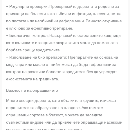
– Регулярни проверки: Проверявайте дърветата редовно за
признаци на болести като гъбични инфекции, плесени, петна
по листата или необичайни деформации. Ранното откриване
е ключово за ефективно третиране.
– Биологичен контрол: Насърчавайте естествените хищници
като калинките и хищните акари, които могат да помогнат в
борбата срещу вредителите.
– Използване на био препарати: Препаратите на основа на
мед, сяра или масло от нийм могат да бъдат ефективни за
контрол на различни болести и вредители без да увреждат
екосистемата на градината.
Важността на опрашването
Много овощни дървета, като ябълките и крушите, изискват
опрашители за образуване на плодове. Ако нямате
опрашващи сортове в близост, можете да засадите
съвместими видове или да привлечете опрашващи насекоми
чрез засаждане на медоносни растения.