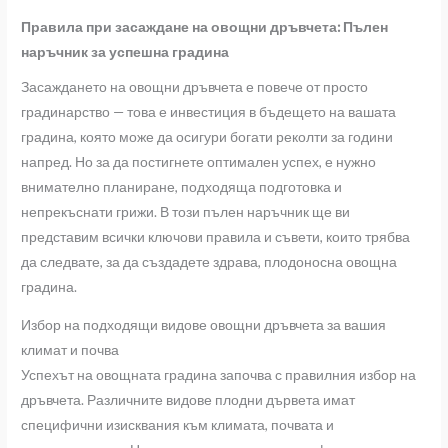
Правила при засаждане на овощни дръвчета: Пълен
наръчник за успешна градина
Засаждането на овощни дръвчета е повече от просто
градинарство — това е инвестиция в бъдещето на вашата
градина, която може да осигури богати реколти за години
напред. Но за да постигнете оптимален успех, е нужно
внимателно планиране, подходяща подготовка и
непрекъснати грижи. В този пълен наръчник ще ви
представим всички ключови правила и съвети, които трябва
да следвате, за да създадете здрава, плодоносна овощна
градина.
Избор на подходящи видове овощни дръвчета за вашия
климат и почва
Успехът на овощната градина започва с правилния избор на
дръвчета. Различните видове плодни дървета имат
специфични изисквания към климата, почвата и