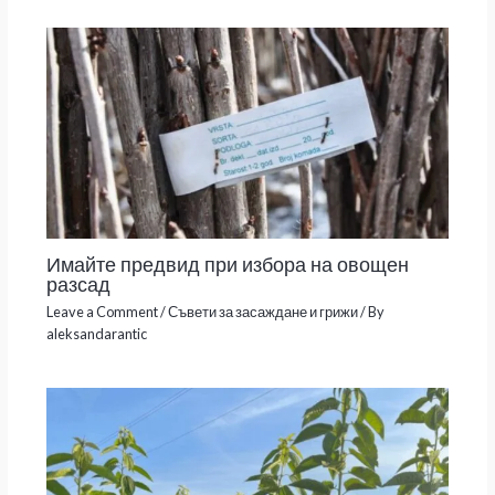
Имайте предвид при избора на овощен
разсад
Leave a Comment
/
Съвети за засаждане и грижи
/ By
aleksandarantic