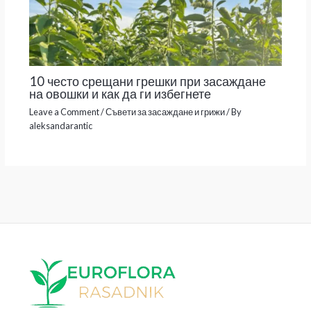
10 често срещани грешки при засаждане
на овошки и как да ги избегнете
Leave a Comment
/
Съвети за засаждане и грижи
/ By
aleksandarantic