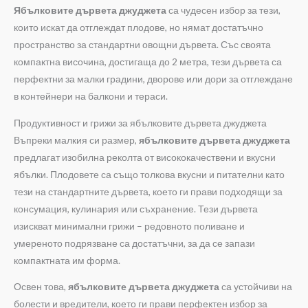
Ябълковите дървета джуджета
са чудесен избор за тези,
които искат да отглеждат плодове, но нямат достатъчно
пространство за стандартни овощни дървета. Със своята
компактна височина, достигаща до 2 метра, тези дървета са
перфектни за малки градини, дворове или дори за отглеждане
в контейнери на балкони и тераси.
Продуктивност и грижи за ябълковите дървета джуджета
Въпреки малкия си размер,
ябълковите дървета джуджета
предлагат изобилна реколта от висококачествени и вкусни
ябълки. Плодовете са също толкова вкусни и питателни като
тези на стандартните дървета, което ги прави подходящи за
консумация, кулинария или съхранение. Тези дървета
изискват минимални грижи – редовното поливане и
умереното подрязване са достатъчни, за да се запази
компактната им форма.
Освен това,
ябълковите дървета джуджета
са устойчиви на
болести и вредители, което ги прави перфектен избор за