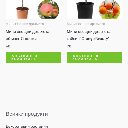
Мини Овощни дръвчета
Мини Овощни дръвчета
Мини овощни дръвчета
Мини овощни дръвчета
ябълка ‘Croquella’
кайсия ‘Orange Beauty’
6
€
7
€
ДОБАВЯНЕ В
ДОБАВЯНЕ В
КОЛИЧКАТА
КОЛИЧКАТА
Всички продукти
Декоративни растения