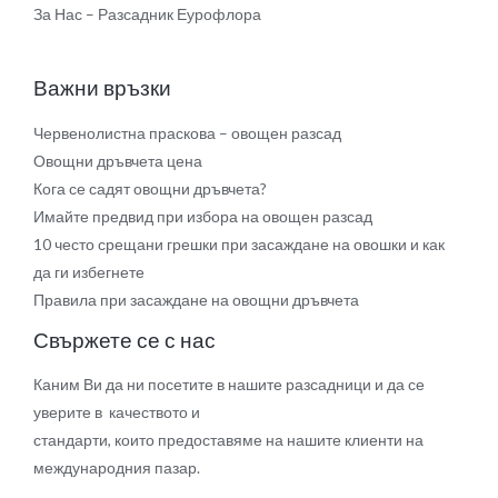
За Нас – Разсадник Еурофлора
Важни връзки
Червенолистна праскова – овощен разсад
Овощни дръвчета цена
Кога се садят овощни дръвчета?
Имайте предвид при избора на овощен разсад
10 често срещани грешки при засаждане на овошки и как
да ги избегнете
Правила при засаждане на овощни дръвчета
Свържете се с нас
Каним Ви да ни посетите в нашите разсадници и да се
уверите в качеството и
стандарти, които предоставяме на нашите клиенти на
международния пазар.