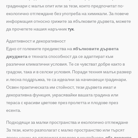
градинари с малък опит или за тези, които предпочитат по-
екологично отглеждане без употреба на химикали. За повече
информация относно грижите за ябълковите дървета, можете
да прочетете нашия наръчник
тук
.
Адаптивност и декоративност
Едно от големите предимства на
ябълковите дървета
джуджета
е тяхната способност да се адаптират към
различни климатични условия. Те се чувстват добре както в
градски, така и в селски условия. Поради техния малък размер
и лесна поддръжка, те са идеални за начинаещи градинари.
Освен практическата им стойност, тези дървета имат и
декоративна функция, украсявайки вашата градина или
тераса с красиви цветове през пролетта и плодове през
есента.
Подходящи за малки пространства и екологично отглеждане
За тези, които разполагат с малко пространство или търсят
лесен начин да отглеждат плодове в контейнери,
ябълковите