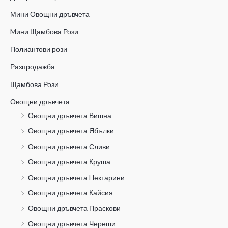
Мини Овощни дръвчета
Mини Щамбова Рози
Полиантови рози
Разпродажба
Щамбова Рози
Овощни дръвчета
Овощни дръвчета Вишна
Овощни дръвчета Ябълки
Овощни дръвчета Сливи
Овощни дръвчета Круша
Овощни дръвчета Hектарини
Овощни дръвчета Кайсия
Овощни дръвчета Праскови
Овощни дръвчета Череши