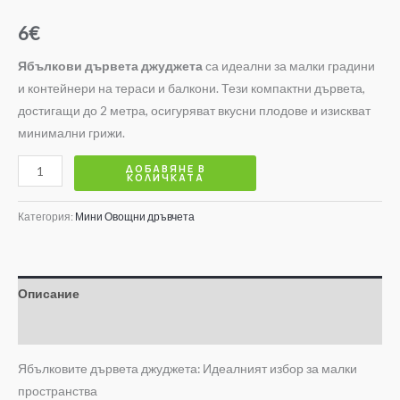
6
€
Ябълкови дървета джуджета
са идеални за малки градини
и контейнери на тераси и балкони. Тези компактни дървета,
достигащи до 2 метра, осигуряват вкусни плодове и изискват
минимални грижи.
ДОБАВЯНЕ В
КОЛИЧКАТА
Категория:
Мини Овощни дръвчета
Описание
Допълнителна информация
Ябълковите дървета джуджета: Идеалният избор за малки
пространства