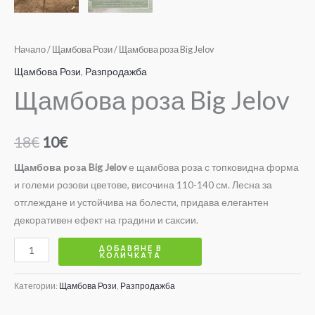
Начало
/
Щамбова Рози
/ Щамбова роза Big Jelov
Щамбова Рози
,
Разпродажба
Щамбова роза Big Jelov
18
€
10
€
Щамбова роза Big Jelov
е щамбова роза с топковидна форма
и големи розови цветове, височина 110-140 см. Лесна за
отглеждане и устойчива на болести, придава елегантен
декоративен ефект на градини и саксии.
ДОБАВЯНЕ В
КОЛИЧКАТА
Категории:
Щамбова Рози
,
Разпродажба