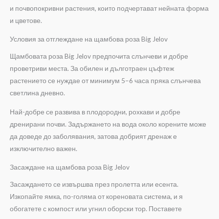
и почвопокривни растения, които подчертават нейната форма
и цветове.
Условия за отглеждане на щамбова роза Big Jelov
Щамбовата роза Big Jelov предпочита слънчеви и добре
проветриви места. За обилен и дълготраен цъфтеж
растението се нуждае от минимум 5–6 часа пряка слънчева
светлина дневно.
Най-добре се развива в плодородни, рохкави и добре
дренирани почви. Задържането на вода около корените може
да доведе до заболявания, затова добрият дренаж е
изключително важен.
Засаждане на щамбова роза Big Jelov
Засаждането се извършва през пролетта или есента.
Изкопайте ямка, по-голяма от кореновата система, и я
обогатете с компост или угнил оборски тор. Поставете