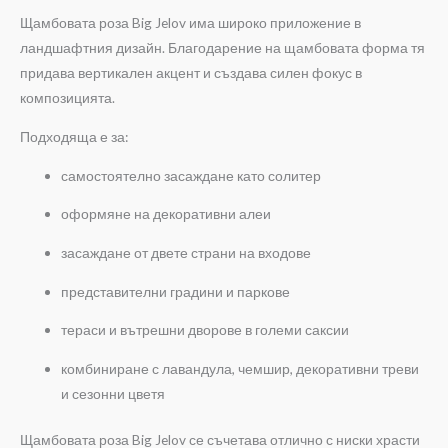
Щамбовата роза Big Jelov има широко приложение в
ландшафтния дизайн. Благодарение на щамбовата форма тя
придава вертикален акцент и създава силен фокус в
композицията.
Подходяща е за:
самостоятелно засаждане като солитер
оформяне на декоративни алеи
засаждане от двете страни на входове
представителни градини и паркове
тераси и вътрешни дворове в големи саксии
комбиниране с лавандула, чемшир, декоративни треви
и сезонни цветя
Щамбовата роза Big Jelov се съчетава отлично с ниски храсти