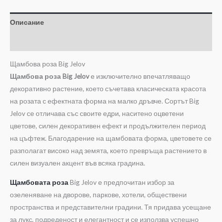
Описание
Допълнителна информация
Щамбова роза Big Jelov
Щамбова роза Big Jelov
е изключително впечатляващо
декоративно растение, което съчетава класическата красота
на розата с ефектната форма на малко дръвче. Сортът Big
Jelov се отличава със своите едри, наситено оцветени
цветове, силен декоративен ефект и продължителен период
на цъфтеж. Благодарение на щамбовата форма, цветовете се
разполагат високо над земята, което превръща растението в
силен визуален акцент във всяка градина.
Щамбовата роза
Big Jelov е предпочитан избор за
озеленяване на дворове, паркове, хотели, обществени
пространства и представителни градини. Тя придава усещане
за лукс, подреденост и елегантност и се използва успешно