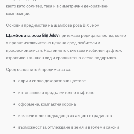
както като солитер, така и в симетрични декоративни
композиции.
Основни предимства на щамбова роза Big Jelov
Щамбовата роза Big Jelov
притежава редица качества, които
я правят изключително ценена сред любители и
професионалисти. Растението съчетава изобилен цъфтеж,
атрактивен външен вид и сравнително лесна поддръжка.
Сред основните ѝ предимства са:
едри и силно декоративни цветове
интензивно и продължително цъфтене
оформена, компактна корона
изключително подходяща за акцент в градината
възможност за отглеждане в земя и в големи саксии