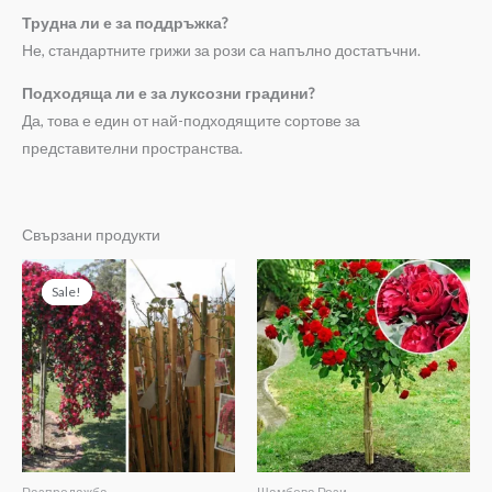
Трудна ли е за поддръжка?
Не, стандартните грижи за рози са напълно достатъчни.
Подходяща ли е за луксозни градини?
Да, това е един от най-подходящите сортове за
представителни пространства.
Свързани продукти
Original
Текущата
price
цена
Sale!
Sale!
was:
е:
18€.
10€.