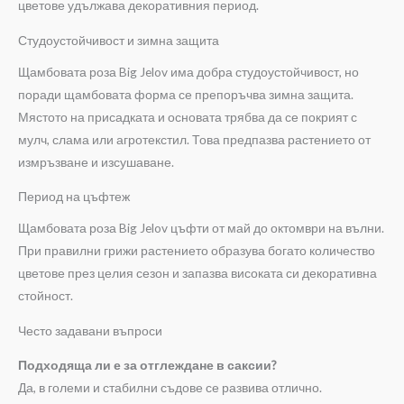
цветове удължава декоративния период.
Студоустойчивост и зимна защита
Щамбовата роза Big Jelov има добра студоустойчивост, но
поради щамбовата форма се препоръчва зимна защита.
Мястото на присадката и основата трябва да се покрият с
мулч, слама или агротекстил. Това предпазва растението от
измръзване и изсушаване.
Период на цъфтеж
Щамбовата роза Big Jelov цъфти от май до октомври на вълни.
При правилни грижи растението образува богато количество
цветове през целия сезон и запазва високата си декоративна
стойност.
Често задавани въпроси
Подходяща ли е за отглеждане в саксии?
Да, в големи и стабилни съдове се развива отлично.