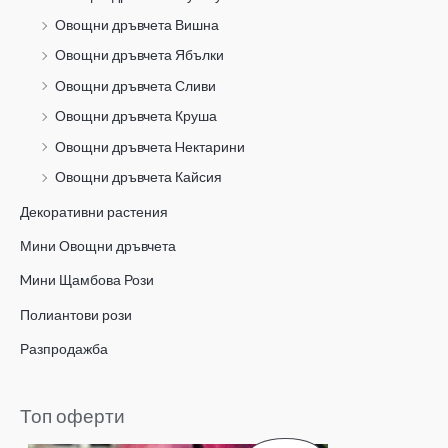
Овощни дръвчета Вишна
Овощни дръвчета Ябълки
Овощни дръвчета Сливи
Овощни дръвчета Круша
Овощни дръвчета Hектарини
Овощни дръвчета Кайсия
Декоративни растения
Мини Овощни дръвчета
Mини Щамбова Рози
Полиантови рози
Разпродажба
Топ оферти