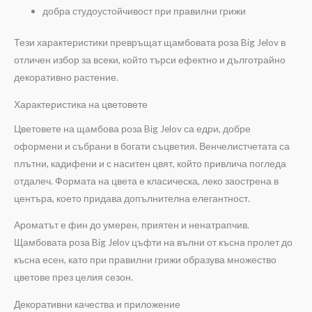
добра студоустойчивост при правилни грижи
Тези характеристики превръщат щамбовата роза Big Jelov в
отличен избор за всеки, който търси ефектно и дълготрайно
декоративно растение.
Характеристика на цветовете
Цветовете на щамбова роза Big Jelov са едри, добре
оформени и събрани в богати съцветия. Венчелистчетата са
плътни, кадифени и с наситен цвят, който привлича погледа
отдалеч. Формата на цвета е класическа, леко заострена в
центъра, което придава допълнителна елегантност.
Ароматът е фин до умерен, приятен и ненатрапчив.
Щамбовата роза Big Jelov цъфти на вълни от късна пролет до
късна есен, като при правилни грижи образува множество
цветове през целия сезон.
Декоративни качества и приложение