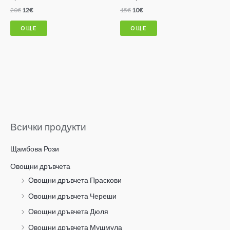
20
€
12
€
15
€
10
€
ОЩЕ
ОЩЕ
Всички продукти
Щамбова Рози
Овощни дръвчета
Овощни дръвчета Праскови
Овощни дръвчета Череши
Овощни дръвчета Дюля
Овощни дръвчета Мушмула