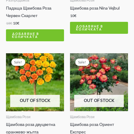
Разпродажба
Щамбова Рози
Падаща Щамбова Роза
Щамбова роза Nina Vejbul
Червен Скарлет
10
€
18
€
10
€
ДОБАВЯНЕ В
КОЛИЧКАТА
ДОБАВЯНЕ В
КОЛИЧКАТА
Original
Текущата
Original
Текущата
price
цена
price
цена
Sale!
Sale!
Sale!
Sale!
was:
е:
was:
е:
20€.
12€.
15€.
10€.
OUT OF STOCK
OUT OF STOCK
Щамбова Рози
Щамбова Рози
Щамбова роза двуцветна
Щамбова роза Ориент
оранжево-жълта
Експрес