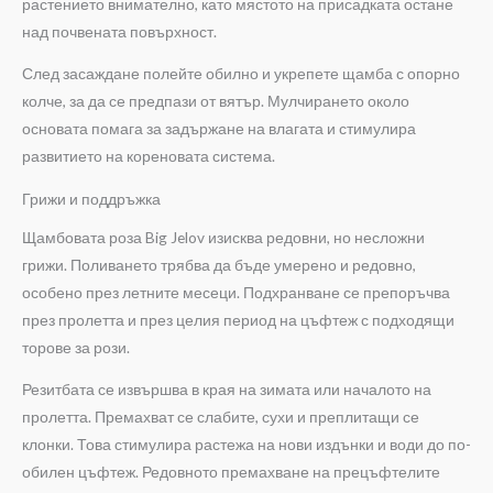
растението внимателно, като мястото на присадката остане
над почвената повърхност.
След засаждане полейте обилно и укрепете щамба с опорно
колче, за да се предпази от вятър. Мулчирането около
основата помага за задържане на влагата и стимулира
развитието на кореновата система.
Грижи и поддръжка
Щамбовата роза Big Jelov изисква редовни, но несложни
грижи. Поливането трябва да бъде умерено и редовно,
особено през летните месеци. Подхранване се препоръчва
през пролетта и през целия период на цъфтеж с подходящи
торове за рози.
Резитбата се извършва в края на зимата или началото на
пролетта. Премахват се слабите, сухи и преплитащи се
клонки. Това стимулира растежа на нови издънки и води до по-
обилен цъфтеж. Редовното премахване на прецъфтелите