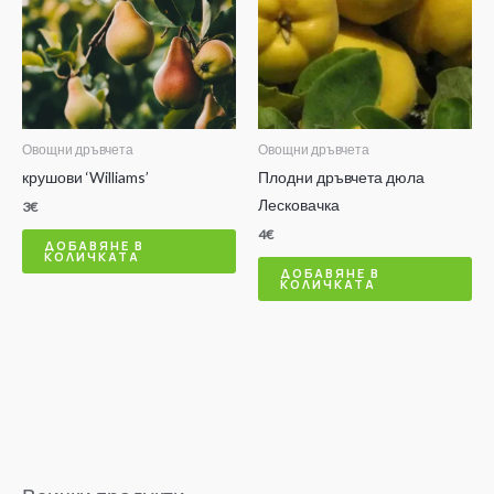
Овощни дръвчета
Овощни дръвчета
крушови ‘Williams’
Плодни дръвчета дюла
Лесковачка
3
€
4
€
ДОБАВЯНЕ В
КОЛИЧКАТА
ДОБАВЯНЕ В
КОЛИЧКАТА