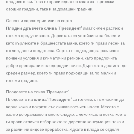
плодовете си. Това го прави идеален както за търговски
овощни градини, така и за домашни градини.
Основни характеристики на сорта
Плодни дръвчета слива ‘Президент’
имат силен растеж и
голяма продуктивност. Дърветата са устойчиви на болести
като кърлежите и брашнестата мана, което ги прави лесни за
отглеждане и поддръжка. Сортът е подходящ за различни
почвени условия и климатични региони, като предпочита
добре дренирани и плодородни почви. Дърветата достигат до
среден размер, което ги прави подходящи за по-малки и
големи градини.
Плодовете на слива ‘Президент’
Плодовете на
слива ‘Президент’
са големи, с тъмносиня до
черна кожа и покрити със синкав восъчен налеп. Месото е
жълто до оранжево и много сладко, с леко кисела нотка, което
ги прави отличен избор както за директна консумация, така и
за различни видове преработка. Ядката в плода се отделя