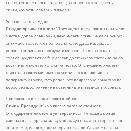
лесно, което го прави подходящ за направата на сушени
сливи, компоти, сладка и ликьори.
Условия за отглеждане
Плодни дръвчета слива ‘Президент’
предпочитат слънчеви
места и добре дренирани, леко кисели почви. За да се осигури
оптимален растеж, е препоръчително да се извършва
редовно поливане през сухите месеци. Плодовете на този
сорт се нуждаят от добър достъп до слънчева светлина, за да
достигнат максималното си качество. Отглеждането на тези
дървета изисква минимално усилие по отношение на
поддръжка и грижи, като редовното подрязване помага за по-
добро разпространение на светлината и въздуха в короната.
Приложения и икономическа стойност
Слива ‘Президент’
има висока пазарна стойност,
благодарение на своята универсалност. Тя може да бъде
използвана за прясна консумация, сушене, или за приготвяне
на компоти, сладка, конфитюри и ликьори. Сливите на този