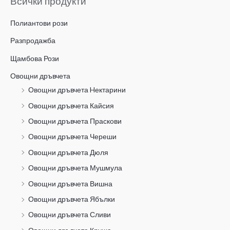
Всички продукти
Полиантови рози
Разпродажба
Щамбова Рози
Овощни дръвчета
Овощни дръвчета Hектарини
Овощни дръвчета Кайсия
Овощни дръвчета Праскови
Овощни дръвчета Череши
Овощни дръвчета Дюля
Овощни дръвчета Мушмула
Овощни дръвчета Вишна
Овощни дръвчета Ябълки
Овощни дръвчета Сливи