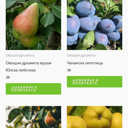
Овощни дръвчета
Овощни дръвчета
Овощни дръвчета круши
Чачанска лепотица
Юлска леботика
3
€
3
€
ДОБАВЯНЕ В
КОЛИЧКАТА
ДОБАВЯНЕ В
КОЛИЧКАТА