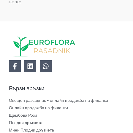
18
€
10
€
А
Л
Е
Н
И
Е
Бързи връзки
Овощен разсадник – онлайн продажба на фиданки
Онлайн продажба на фиданки
Щамбова Рози
Плодни дръвчета
Мини Плодни дръвчета