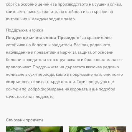
сорт са особено ценени за производството на сушени сливи,
които имат висока хранителна стойност и са търсени на
вътрешния и международния пазар.
Поддръжка и грижи
Плодни дръвчета слива ‘Президент’
са сравнително
устойчиви на болести и вредители. Все пак, редовното
наблюдение и превантивни мерки за защита от основни
болести и вредители като струпясване и брашнеста мана се
препоръчват. Поддръжката на дърветата включва редовно
поливане в сухи периоди, както и подрязване на клони, които
се кръстосват или са твърде плътни. Тази процедура ще
осигури по-добро формиране на короната и ще подобри
качеството на плодовете.
Свързани продукти