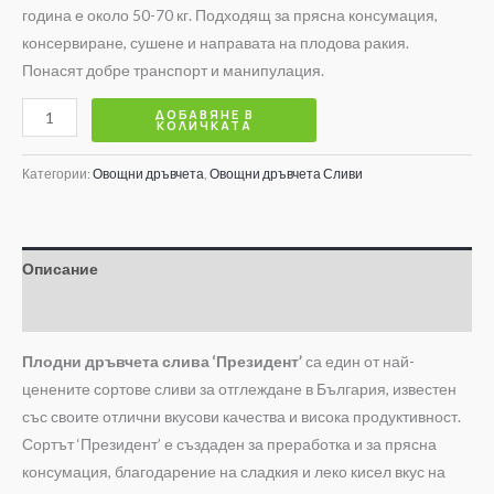
година е около 50-70 кг. Подходящ за прясна консумация,
консервиране, сушене и направата на плодова ракия.
Понасят добре транспорт и манипулация.
ДОБАВЯНЕ В
КОЛИЧКАТА
Категории:
Овощни дръвчета
,
Овощни дръвчета Сливи
Описание
Допълнителна информация
Плодни дръвчета слива ‘Президент’
са един от най-
ценените сортове сливи за отглеждане в България, известен
със своите отлични вкусови качества и висока продуктивност.
Сортът ‘Президент’ е създаден за преработка и за прясна
консумация, благодарение на сладкия и леко кисел вкус на