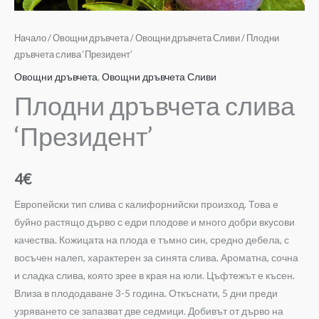
Начало
/
Овощни дръвчета
/
Овощни дръвчета Сливи
/ Плодни
дръвчета слива ‘Президент’
Овощни дръвчета
,
Овощни дръвчета Сливи
Плодни дръвчета слива
‘Президент’
4
€
Европейски тип слива с калифорнийски произход. Това е
буйно растящо дърво с едри плодове и много добри вкусови
качества. Кожицата на плода е тъмно син, средно дебела, с
восъчен налеп, характерен за синята слива. Ароматна, сочна
и сладка слива, която зрее в края на юли. Цъфтежът е късен.
Влиза в плододаване 3-5 година. Откъснати, 5 дни преди
узряването се запазват две седмици. Добивът от дърво на