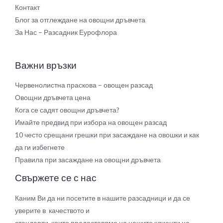
Контакт
Блог за отглеждане на овощни дръвчета
За Нас – Разсадник Еурофлора
Важни връзки
Червенолистна праскова – овощен разсад
Овощни дръвчета цена
Кога се садят овощни дръвчета?
Имайте предвид при избора на овощен разсад
10 често срещани грешки при засаждане на овошки и как
да ги избегнете
Правила при засаждане на овощни дръвчета
Свържете се с нас
Каним Ви да ни посетите в нашите разсадници и да се
уверите в качеството и
стандарти, които предоставяме на нашите клиенти на